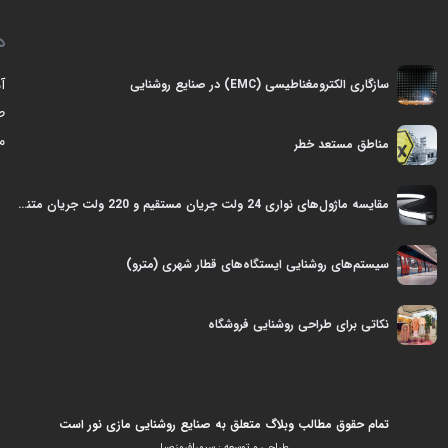
د
آ
سازگاری الکترومغناطیسی (EMC) در صنايع روشنایی
ط
م
مناطق مستعد خطر
مقایسه ماژول‌های نواری 24 ولت جریان مستقیم و 220 ولت جریان متناوب
سیستم‌های روشنایی ایستگاه‌های قطار شهری (مترو)
نکاتی برای طراحی روشنایی فروشگاه
تمام حقوق مطالب وبلاگ متعلق به صنایع روشنایی مازی نور است
طراحی و توسعه :
سپهرافروزصبا