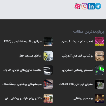
پربازدیدترین مطالب
اهمیت نور در رشد گياهان
سازگاری الکترومغناطیسی (EMC) در صنايع روشنایی
روشنایی فضاهای آموزشی
مناطق مستعد خطر
سیستم روشنایی اضطراری
مقایسه ماژول‌های نواری 24 ولت جریان مستقیم و 220 ولت جریان متناوب
معرفی نرم افزار DIALux Evo
سیستم‌های روشنایی ایستگاه‌های قطار شهری (مترو)
برج‌های روشنایی
نکاتی برای طراحی روشنایی فروشگاه