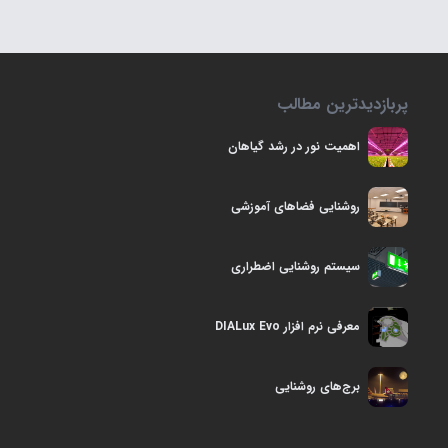
پربازدیدترین مطالب
اهمیت نور در رشد گياهان
روشنایی فضاهای آموزشی
سیستم روشنایی اضطراری
معرفی نرم افزار DIALux Evo
برج‌های روشنایی