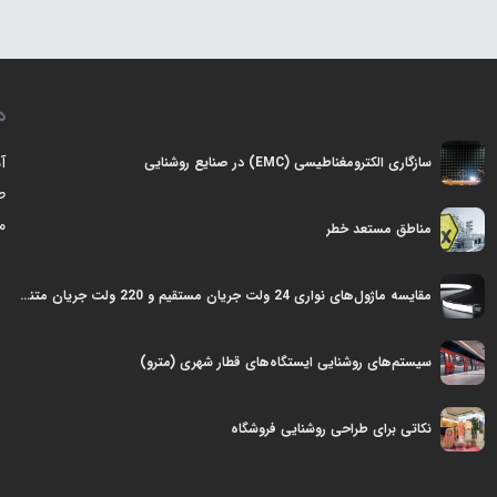
د
آ
سازگاری الکترومغناطیسی (EMC) در صنايع روشنایی
ط
م
مناطق مستعد خطر
مقایسه ماژول‌های نواری 24 ولت جریان مستقیم و 220 ولت جریان متناوب
سیستم‌های روشنایی ایستگاه‌های قطار شهری (مترو)
نکاتی برای طراحی روشنایی فروشگاه